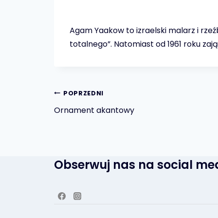
Agam Yaakow to izraelski malarz i rzeź
totalnego”. Natomiast od 1961 roku zają
Nawigacja
POPRZEDNI
Ornament akantowy
wpisu
Obserwuj nas na social me