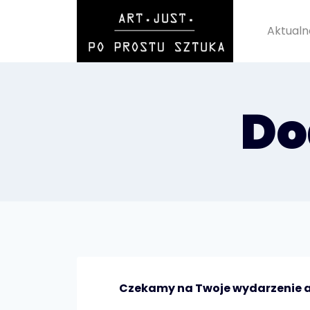
Przeskocz
do
Aktualn
treści
Do
Czekamy na Twoje wydarzenie ar