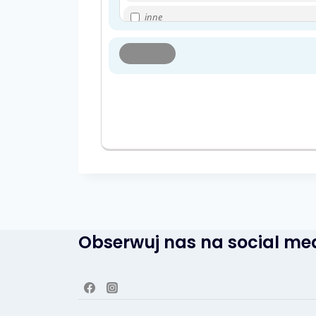
sztuka
inne
teatr
spacery
wydarzenia wirtualne
spotkania z przewodnikiem
wystawy muzealne
wycieczki
wystawy w galerii
wydarzenia wirtualne
zwiedzanie
Obserwuj nas na social me