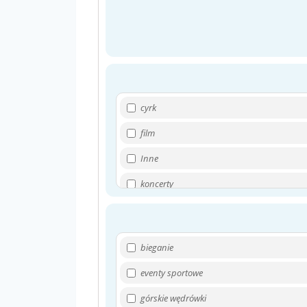
cyrk
film
Inne
koncerty
książki
muzyka
bieganie
spotkania kulturalne
eventy sportowe
spotkania w klubokawiarniach
górskie wędrówki