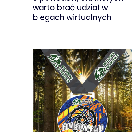
warto brać udział w
biegach wirtualnych