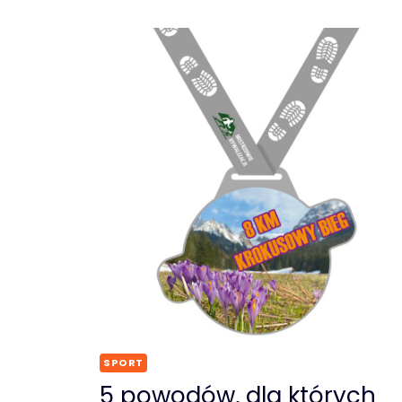
SPORT
5 powodów, dla których