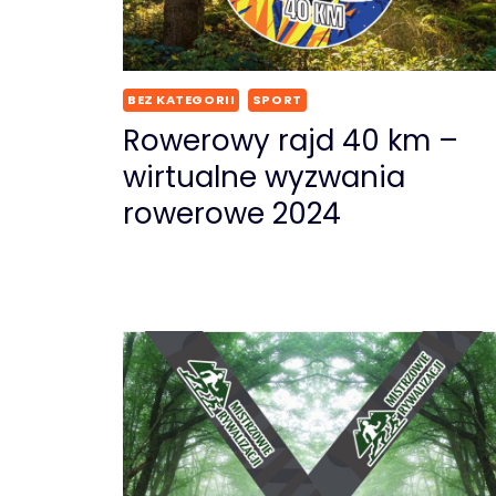
BEZ KATEGORII
SPORT
Rowerowy rajd 40 km –
wirtualne wyzwania
rowerowe 2024